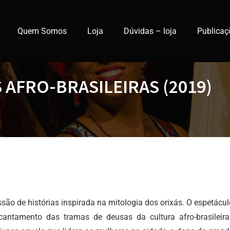
Quem Somos
Loja
Dúvidas – loja
Publicaç
 AFRO-BRASILEIRAS (2019)
são de histórias inspirada na mitologia dos orixás. O espetáculo 
encantamento das tramas de deusas da cultura afro-brasileiras