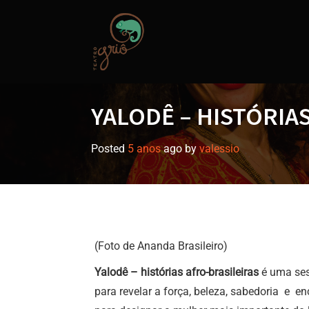
Skip
to
content
YALODÊ – HISTÓRIAS
Posted
5 anos
ago
by 
valessio
(Foto de Ananda Brasileiro)
Yalodê – histórias afro-brasileiras
é uma ses
para revelar a força, beleza, sabedoria e 