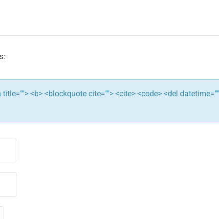
s:
ym title=""> <b> <blockquote cite=""> <cite> <code> <del datetime="