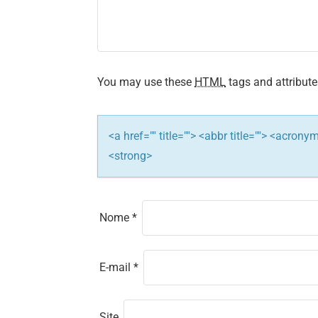
a
t
i
o
You may use these
HTML
tags and attribute
n
<a href="" title=""> <abbr title=""> <acron
<strong>
Nome
*
E-mail
*
Site