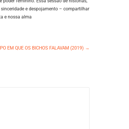
e poder feminino. Essa sessão de histórias,
, sinceridade e despojamento – compartilhar
uta e nossa alma
PO EM QUE OS BICHOS FALAVAM (2019)
→