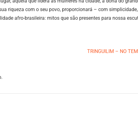
ugar, aquela que lidera as mulheres na cidade, a dona do grand
sua riqueza com o seu povo, proporcionará – com simplicidade
lidade afro-brasileira: mitos que são presentes para nossa esc
TRINGUILIM – NO TEM
o.