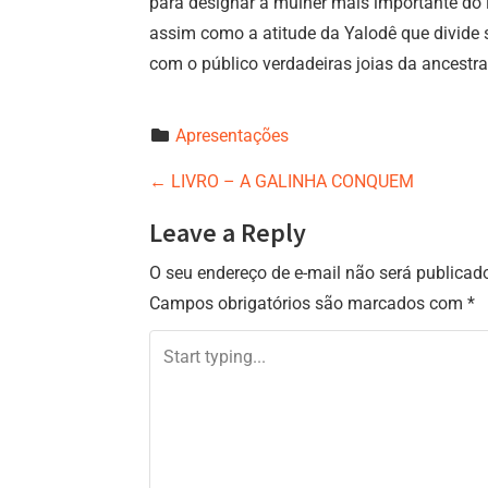
para designar a mulher mais importante do l
assim como a atitude da Yalodê que divide 
com o público verdadeiras joias da ancestra
Apresentações
P
←
LIVRO – A GALINHA CONQUEM
o
Leave a Reply
s
O seu endereço de e-mail não será publicad
t
Campos obrigatórios são marcados com
*
n
a
v
i
g