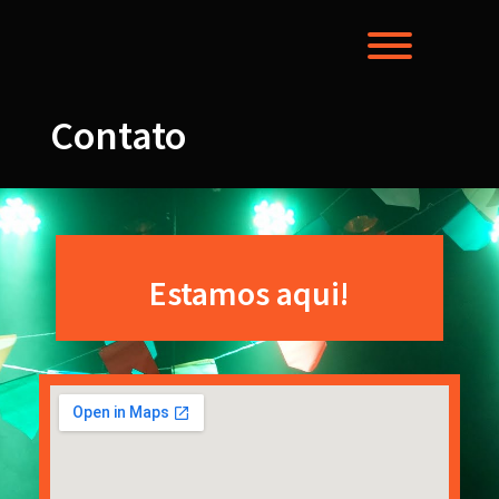
Toggle men
Contato
Estamos aqui!