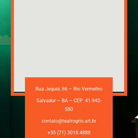
Rua Jequié, 86 – Rio Vermelho
Salvador – BA – CEP: 41.940-
580
contato@teatrogrio.art.br
+55 (71) 3018.4888