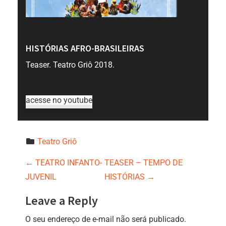
HISTÓRIAS AFRO-BRASILEIRAS
Teaser. Teatro Griô 2018.
acesse no youtube
Teatro Griô
P
←
TEATRO INFANTO-
TEASER – TEMPO DE
o
JUVENIL
HISTÓRIAS
→
s
Leave a Reply
t
O seu endereço de e-mail não será publicado.