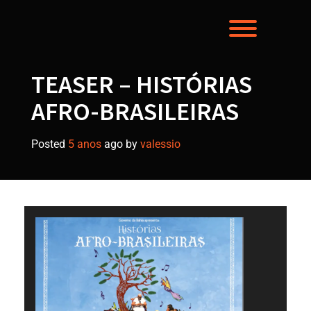
Toggle men
TEASER – HISTÓRIAS
AFRO-BRASILEIRAS
Posted
5 anos
ago
by 
valessio