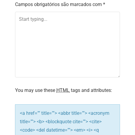
n
Campos obrigatórios são marcados com
*
a
v
i
g
a
t
i
o
n
You may use these
HTML
tags and attributes:
<a href="" title=""> <abbr title=""> <acronym
title=""> <b> <blockquote cite=""> <cite>
<code> <del datetime=""> <em> <i> <q