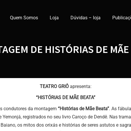
Quem Somos
Loja
Dúvidas – loja
Publicaç
AGEM DE HISTÓRIAS DE MÃE 
TEATRO GRIÔ
apresenta:
“HISTÓRIAS DE MÃE BEATA”
fios condutores da montagem
“Histórias de Mãe Beata”
. As fábul
e Yemonjá, registrados no seu livro Caroço de Dendê. Nas tram
Baiano, os mitos dos orixás e histórias de seres astutos e sag