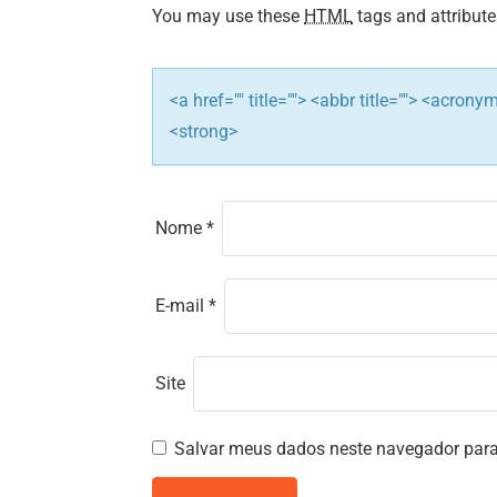
o
You may use these
HTML
tags and attribute
n
<a href="" title=""> <abbr title=""> <acron
<strong>
Nome
*
E-mail
*
Site
Salvar meus dados neste navegador para