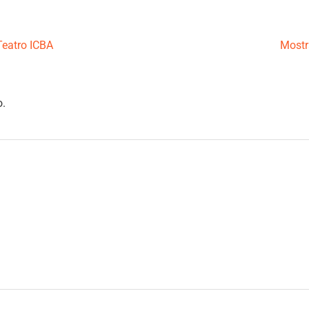
Teatro ICBA
Mostr
o.