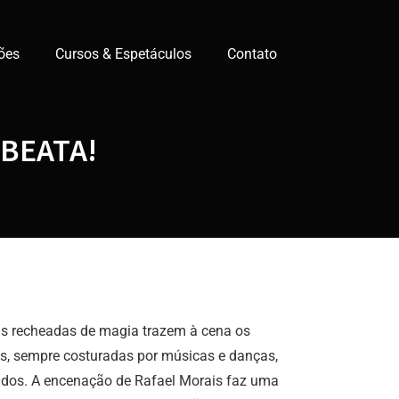
ões
Cursos & Espetáculos
Contato
BEATA!
as recheadas de magia trazem à cena os
as, sempre costuradas por músicas e danças,
rados. A encenação de Rafael Morais faz uma