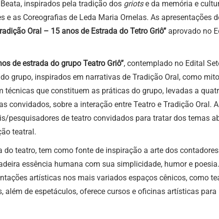
Beata, inspirados pela tradição dos
griots
e da memória e cultur
s e as Coreografias de Leda Maria Ornelas. As apresentações d
Tradição Oral – 15 anos de Estrada do Tetro Griô”
aprovado no Ed
 de estrada do grupo Teatro Griô”
, contemplado no Edital Set
o do grupo, inspirados em narrativas de Tradição Oral, como mit
om técnicas que constituem as práticas do grupo, levadas a quat
as convidados, sobre a interação entre Teatro e Tradição Oral.
is/pesquisadores de teatro convidados para tratar dos temas ab
ão teatral.
 do teatro, tem como fonte de inspiração a arte dos contadores d
adeira essência humana com sua simplicidade, humor e poesia. 
ntações artísticas nos mais variados espaços cênicos, como teat
 além de espetáculos, oferece cursos e oficinas artísticas pa