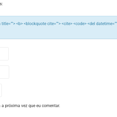
s:
ym title=""> <b> <blockquote cite=""> <cite> <code> <del datetime="
 a próxima vez que eu comentar.