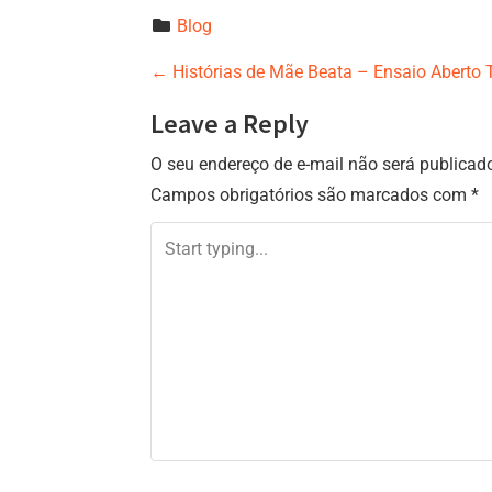
Blog
P
←
Histórias de Mãe Beata – Ensaio Aberto 
o
Leave a Reply
s
O seu endereço de e-mail não será publicad
t
Campos obrigatórios são marcados com
*
n
a
v
i
g
a
t
i