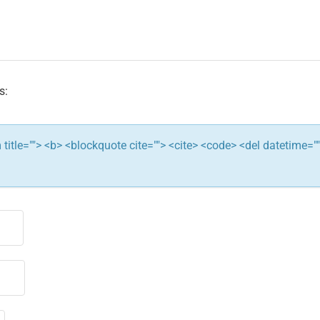
s:
ym title=""> <b> <blockquote cite=""> <cite> <code> <del datetime="