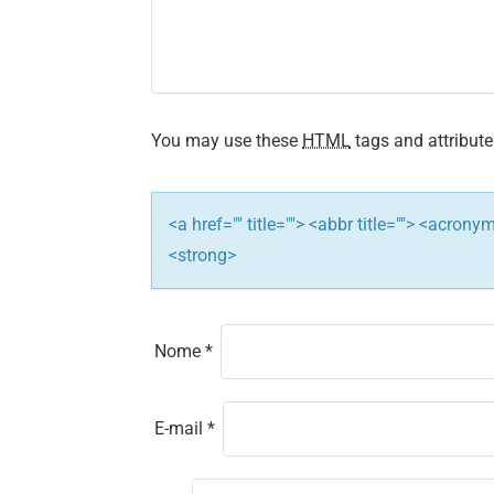
a
t
i
o
You may use these
HTML
tags and attribute
n
<a href="" title=""> <abbr title=""> <acron
<strong>
Nome
*
E-mail
*