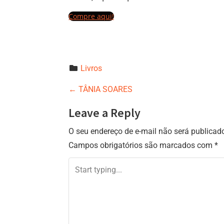
Compre aqui!
Livros
P
←
TÂNIA SOARES
o
Leave a Reply
s
O seu endereço de e-mail não será publicad
t
Campos obrigatórios são marcados com
*
n
a
v
i
g