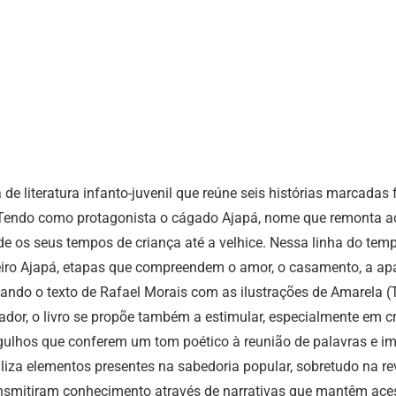
e literatura infanto-juvenil que reúne seis histórias marcadas
. Tendo como protagonista o cágado Ajapá, nome que remonta ao
e os seus tempos de criança até a velhice. Nessa linha do temp
eiro Ajapá, etapas que compreendem o amor, o casamento, a apar
zando o texto de Rafael Morais com as ilustrações de Amarela (
dor, o livro se propõe também a estimular, especialmente em cr
rgulhos que conferem um tom poético à reunião de palavras e i
tiliza elementos presentes na sabedoria popular, sobretudo na 
ansmitiram conhecimento através de narrativas que mantêm ace