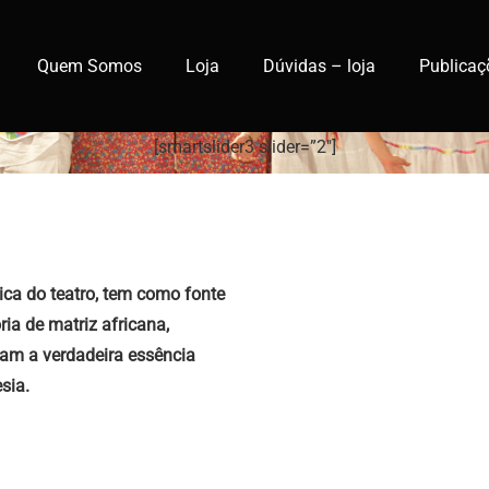
Quem Somos
Loja
Dúvidas – loja
Publicaç
[smartslider3 slider=”2″]
ica do teatro, tem como fonte
ria de matriz africana,
tam a verdadeira essência
sia.