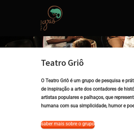
Skip
to
content
Teatro Griô
O Teatro Griô é um grupo de pesquisa e prát
de inspiração a arte dos contadores de histó
artistas populares e palhaços, que represen
humana com sua simplicidade, humor e poe
saber mais sobre o grupo